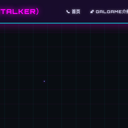
TALKER）
📞 首页
🌠 GALGAME介