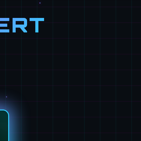
ERT
）