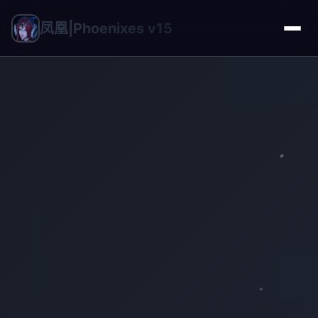
凤凰|Phoenixes v15