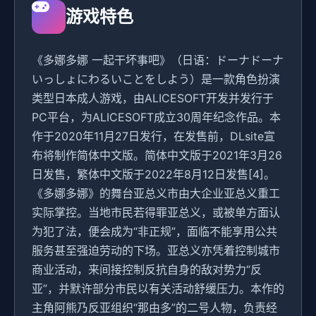
游戏特色
《多娜多娜 一起干坏事吧》（日语：ドーナドーナ
いっしょにわるいことをしよう）是一款角色扮演
类型日本成人游戏，由ALICESOFT开发并发行于
PC平台，为ALICESOFT成立30周年纪念作品。本
作于2020年11月27日发行，在发售前，DLsite宣
布将制作简体中文版。简体中文版于2021年3月26
日发售，繁体中文版于2022年8月12日发售[4]。
《多娜多娜》的舞台亚总义市由大企业亚总义重工
实际掌控。当地市民若得罪亚总义，或被单方面认
为犯了法，便会成为“非正规”，面临不能享用公共
服务甚至强迫劳动的下场。亚总义亦凭着控制城市
商业活动，来间接控制反抗自身的敌对势力“反
亚”，并默许部分市民以有关活动舒缓压力。本作的
主角阿熊乃反亚组织“那由多”的二号人物，负责经