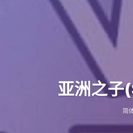
亚洲之子(S
简