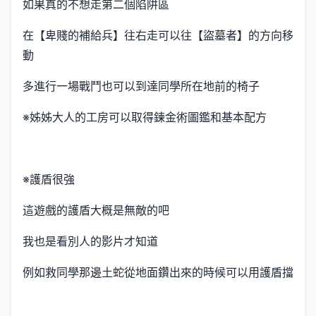
如果真的不想走第二個陷阱區
在【卑賤的補給兵】往右走可以往【盜墓者】的方向移
動
多進行一場戰鬥也可以到達同學所在地前的椅子
※姊姊大人的工房可以取得鍊金術圖鑑和基本配方
※護盾很強
這遊戲的護盾大概是無敵的吧
我也是看別人的影片才知道
例如救同學那邊土蛇從地面鑽出來的時候可以用護盾擋