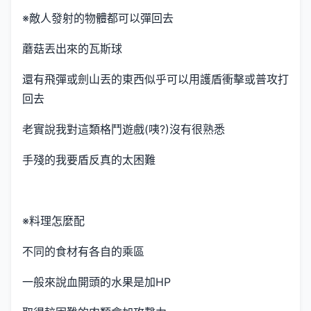
※敵人發射的物體都可以彈回去
蘑菇丟出來的瓦斯球
還有飛彈或劍山丟的東西似乎可以用護盾衝擊或普攻打
回去
老實說我對這類格鬥遊戲(咦?)沒有很熟悉
手殘的我要盾反真的太困難
※料理怎麼配
不同的食材有各自的乘區
一般來說血開頭的水果是加HP