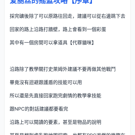
爱丽丝的摇篮攻略【序章】
採完礦後除了可以原路往回走，建議可以從右邊跳下去
回家的路上沿路打牆壁，路上會看到一個彩蛋
其中有一個房間可以拿道具【代罪貓咪】
沿路除了教學關打史萊姆外建議不要再做其他戰鬥
畢竟沒有迴避跟護盾的技能可以用
所以還是先直接回家跑完劇情的教學拿技能
跟NPC的對話建議都要看完
沿路上可以閱讀的要素，甚至是物品的說明