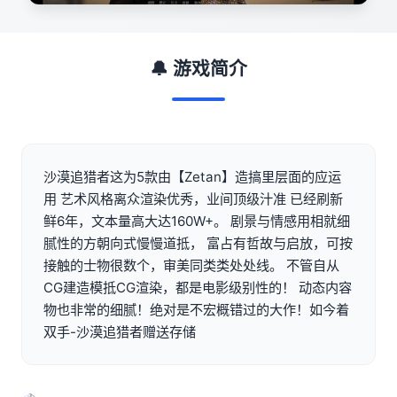
🔔 游戏简介
沙漠追猎者这为5款由【Zetan】造搞里层面的应运
用 艺术风格离众渲染优秀，业间顶级汁准 已经刷新
鲜6年，文本量高大达160W+。 剧景与情感用相就细
腻性的方朝向式慢慢道抵， 富占有哲故与启放，可按
接触的士物很数个，审美同类类处处线。 不管自从
CG建造模抵CG渲染，都是电影级别性的！ 动态内容
物也非常的细腻！绝对是不宏概错过的大作！如今着
双手-沙漠追猎者赠送存储