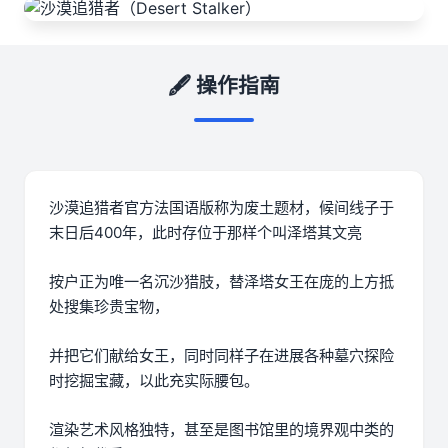
🖋️ 操作指南
沙漠追猎者官方法国语版称为
废土题材，候间线子于
末日后400年，此时存位于那样个叫泽塔其文亮
按户正为唯一名沉沙猎肢，替泽塔女王在庞的上方抵
处搜集珍贵宝物，
并把它们献给女王，同时同样子在进展各种墓穴探险
时挖掘宝藏，以此充实际腰包。
渲染艺术风格独特，甚至是图书馆里的境界观中类的